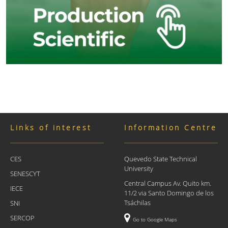
Links of interest
Information Centre
CES
Quevedo State Technical
University
SENESCYT
Central Campus Av. Quito km.
IECE
11/2 via Santo Domingo de los
Tsáchilas
SNI
SERCOP
Go to Google Maps