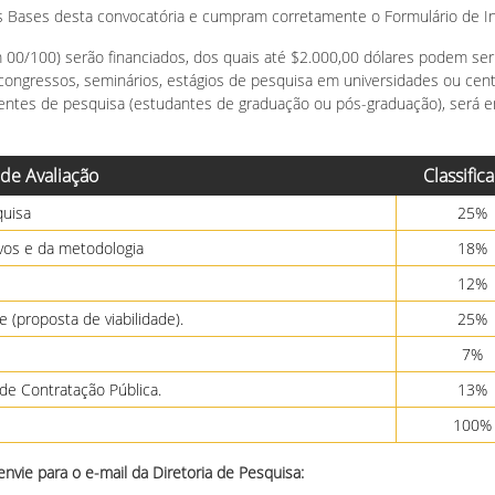
s Bases desta convocatória e cumpram corretamente o Formulário de In
 00/100) serão financiados, dos quais até $2.000,00 dólares podem ser
m congressos, seminários, estágios de pesquisa em universidades ou cen
tentes de pesquisa (estudantes de graduação ou pós-graduação), será e
 de Avaliação
Classific
quisa
25%
ivos e da metodologia
18%
12%
(proposta de viabilidade).
25%
7%
de Contratação Pública.
13%
100%
envie para o e-mail da Diretoria de Pesquisa: