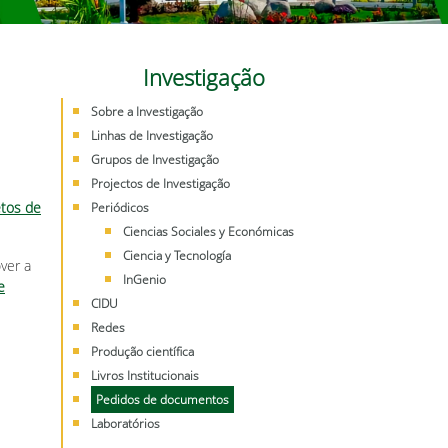
Investigação
Sobre a Investigação
Linhas de Investigação
Grupos de Investigação
Projectos de Investigação
etos de
Periódicos
Ciencias Sociales y Económicas
Ciencia y Tecnología
ver a
InGenio
e
CIDU
Redes
Produção científica
Livros Institucionais
Pedidos de documentos
Laboratórios