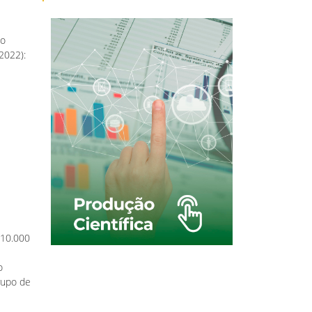
do
2022):
$10.000
o
rupo de