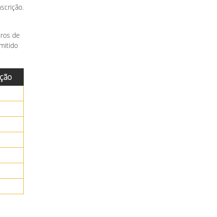
scrição.
tros de
mitido
ação