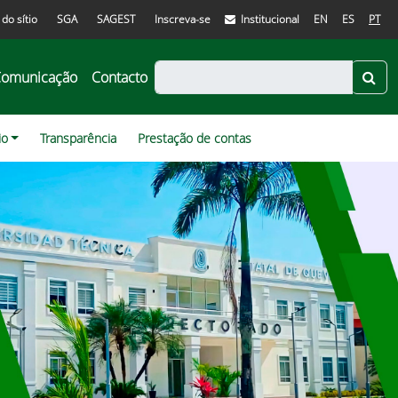
do sítio
SGA
SAGEST
Inscreva-se
Institucional
EN
ES
PT
omunicação
Contacto
io
Transparência
Prestação de contas