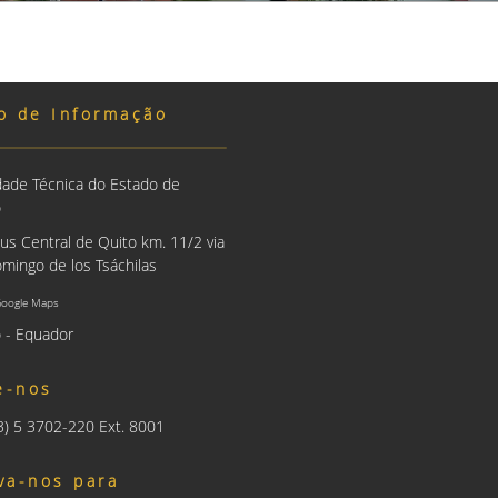
o de Informação
dade Técnica do Estado de
o
us Central de Quito km. 11/2 via
mingo de los Tsáchilas
Google Maps
 - Equador
e-nos
93) 5 3702-220 Ext. 8001
va-nos para