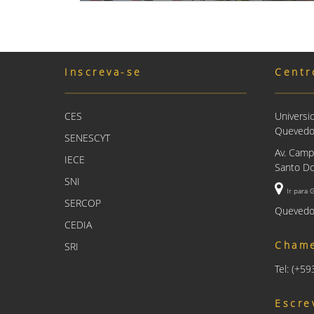
Inscreva-se
Centr
CES
Universi
Queved
SENESCYT
Av. Camp
IECE
Santo Do
SNI
Ir para 
SERCOP
Quevedo
CEDIA
Cham
SRI
Tel: (+5
Escre