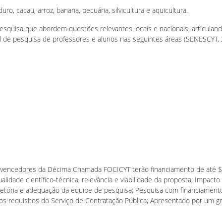
uro, cacau, arroz, banana, pecuária, silvicultura e aquicultura.
esquisa que abordem questões relevantes locais e nacionais, articulan
l de pesquisa de professores e alunos nas seguintes áreas (SENESCYT, 
da vencedores da Décima Chamada FOCICYT terão financiamento de até 
lidade científico-técnica, relevância e viabilidade da proposta; Impacto
trajetória e adequação da equipe de pesquisa; Pesquisa com financiament
s requisitos do Serviço de Contratação Pública; Apresentado por um g