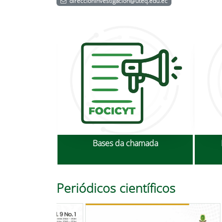
direccioninvestigacion@uteq.edu.ec
Bases da chamada
Periódicos científicos