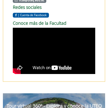
fcse@uteq.edu.ec
Redes sociales
|
Cuenta de Facebook
Conoce más de la Facultad
Tour virtual 360º - Explora y conoce la UTEQ