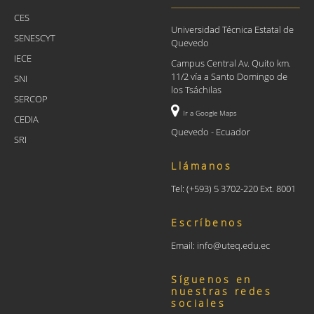
CES
Universidad Técnica Estatal de
SENESCYT
Quevedo
IECE
Campus Central Av. Quito km.
11/2 vía a Santo Domingo de
SNI
los Tsáchilas
SERCOP
Ir a Google Maps
CEDIA
Quevedo - Ecuador
SRI
Llámanos
Tel: (+593) 5 3702-220 Ext. 8001
Escríbenos
Email: info@uteq.edu.ec
Síguenos en
nuestras redes
sociales