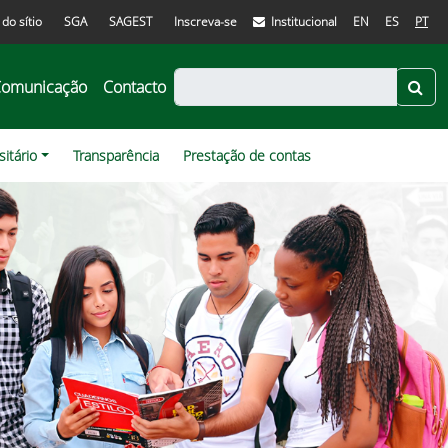
do sítio
SGA
SAGEST
Inscreva-se
Institucional
EN
ES
PT
omunicação
Contacto
itário
Transparência
Prestação de contas