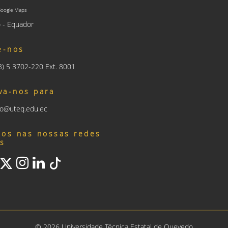
Google Maps
 - Equador
e-nos
93) 5 3702-220 Ext. 8001
va-nos para
nfo@uteq.edu.ec
nos nas nossas redes
is
©
2026
Universidade Técnica Estatal de Quevedo