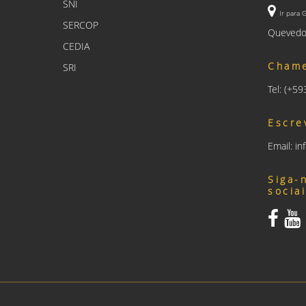
SNI
Ir para 
SERCOP
Quevedo
CEDIA
Cham
SRI
Tel: (+5
Escre
Email: i
Siga-
socia