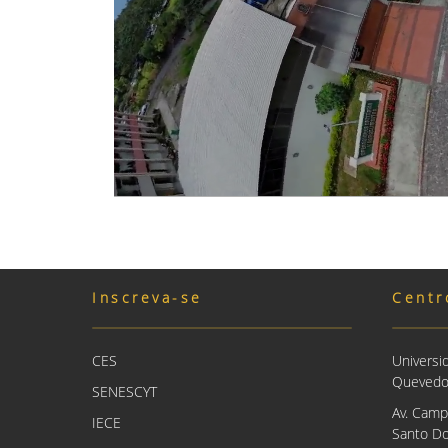
Inscreva-se
Centr
CES
Universi
Queved
SENESCYT
Av. Camp
IECE
Santo Do