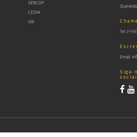
SERCOP
Quevedo
CEDIA
Cham
SRI
Tel: (+5
Escre
Email: i
Siga-
socia