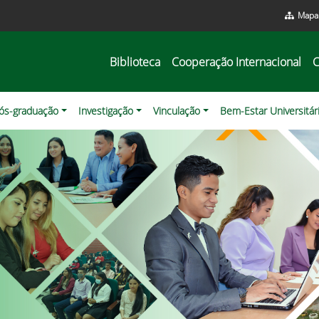
Mapa 
Biblioteca
Cooperação Internacional
C
ós-graduação
Investigação
Vinculação
Bem-Estar Universitár