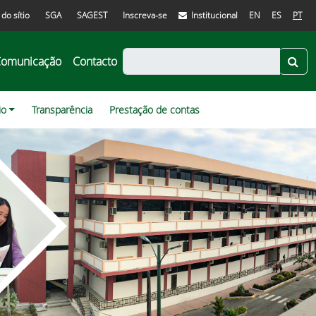
do sítio
SGA
SAGEST
Inscreva-se
Institucional
EN
ES
PT
omunicação
Contacto
io
Transparência
Prestação de contas