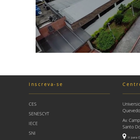
Inscreva-se
Centr
CES
Universi
Queved
SENESCYT
Av. Camp
IECE
Santo Do
SNI
Ir para 