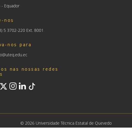
 - Equador
e-nos
93) 5 3702-220 Ext. 8001
va-nos para
nfo@uteq.edu.ec
nos nas nossas redes
is
©
2026
Universidade Técnica Estatal de Quevedo