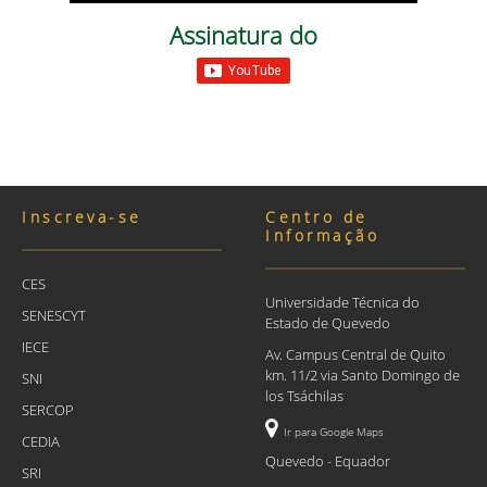
Assinatura do
Inscreva-se
Centro de
Informação
CES
Universidade Técnica do
SENESCYT
Estado de Quevedo
IECE
Av. Campus Central de Quito
km. 11/2 via Santo Domingo de
SNI
los Tsáchilas
SERCOP
Ir para Google Maps
CEDIA
Quevedo - Equador
SRI