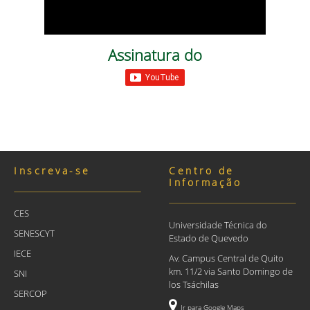
Assinatura do
Inscreva-se
Centro de
Informação
CES
Universidade Técnica do
SENESCYT
Estado de Quevedo
IECE
Av. Campus Central de Quito
km. 11/2 via Santo Domingo de
SNI
los Tsáchilas
SERCOP
Ir para Google Maps