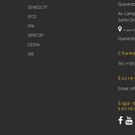
Queved
SENESCYT
Av. Camp
IECE
Santo Do
SNI
Ir para 
SERCOP
Quevedo
CEDIA
Cham
SRI
Tel: (+5
Escre
Email: i
Siga-
socia