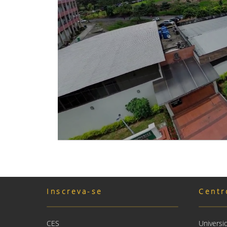
Inscreva-se
Centr
CES
Universi