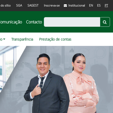
do sítio
SGA
SAGEST
Inscreva-se
Institucional
EN
ES
PT
omunicação
Contacto
io
Transparência
Prestação de contas