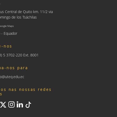
o
us Central de Quito km. 11/2 via
mingo de los Tsáchilas
Google Maps
 - Equador
e-nos
93) 5 3702-220 Ext. 8001
va-nos para
nfo@uteq.edu.ec
nos nas nossas redes
is