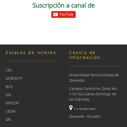
Suscripción a canal de
Enlaces de interés
Centro de
información
CES
Universidad Técnica Estatal de
SENESCYT
Quevedo
IECE
Campus Central Av. Quito km.
11/2 vía a Santo Domingo de
SNI
los Tsáchilas
SERCOP
Ir a Google Maps
CEDIA
Quevedo - Ecuador
SRI