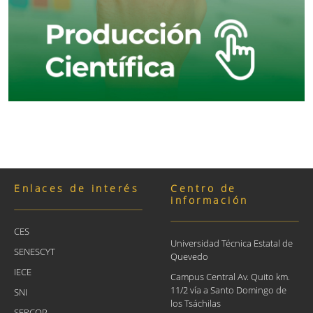
Enlaces de interés
Centro de
información
CES
Universidad Técnica Estatal de
SENESCYT
Quevedo
IECE
Campus Central Av. Quito km.
11/2 vía a Santo Domingo de
SNI
los Tsáchilas
SERCOP