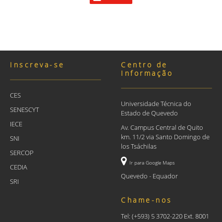
Inscreva-se
Centro de
Informação
CES
Universidade Técnica do
SENESCYT
Estado de Quevedo
IECE
Av. Campus Central de Quito
km. 11/2 via Santo Domingo de
SNI
los Tsáchilas
SERCOP
Ir para Google Maps
CEDIA
Quevedo - Equador
SRI
Chame-nos
Tel: (+593) 5 3702-220 Ext. 8001