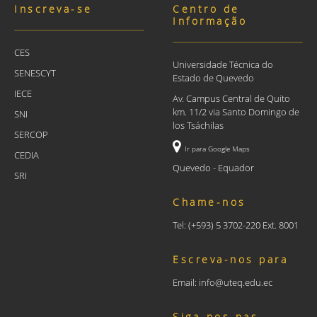
Inscreva-se
Centro de
Informação
CES
Universidade Técnica do
SENESCYT
Estado de Quevedo
IECE
Av. Campus Central de Quito
km. 11/2 via Santo Domingo de
SNI
los Tsáchilas
SERCOP
Ir para Google Maps
CEDIA
Quevedo - Equador
SRI
Chame-nos
Tel: (+593) 5 3702-220 Ext. 8001
Escreva-nos para
Email: info@uteq.edu.ec
Siga-nos nas