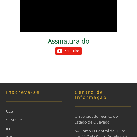
Assinatura do
Inscreva-se
Centro de
Informação
CES
Universidade Técnica do
SENESCYT
Estado de Quevedo
IECE
Av. Campus Central de Quito
km. 11/2 via Santo Domingo de