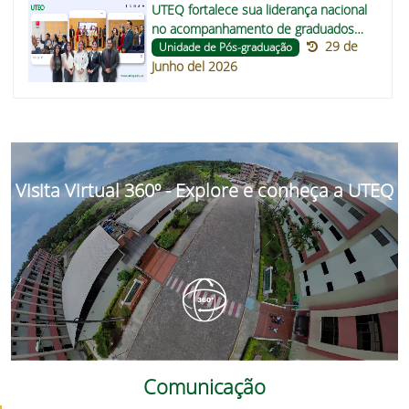
UTEQ fortalece sua liderança nacional
no acompanhamento de graduados
29 de
com participação na direção da
Unidade de Pós-graduação
Junho del 2026
RENSEG
Visita Virtual 360º - Explore e conheça a UTEQ
Comunicação