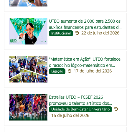
UTEQ aumenta de 2.000 para 2.500 os
auxílios financeiros para estudantes de
22 de Julho del 2026
graduação em 2026
Institucional
"Matemática em Ação": UTEQ fortalece
o raciocínio lógico-matemático em
17 de Julho del 2026
escolas de Buena Fe e Valencia
Ligação
Estrellas UTEQ – FCSEF 2026
promoveu o talento artístico dos
estudantes
Unidade de Bem-Estar Universitário
15 de Julho del 2026