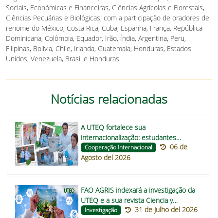
Sociais, Económicas e Financeiras, Ciências Agrícolas e Florestais,
Ciências Pecuárias e Biológicas; com a participação de oradores de
renome do México, Costa Rica, Cuba, Espanha, França, República
Dominicana, Colômbia, Equador, Irão, Índia, Argentina, Peru,
Filipinas, Bolívia, Chile, Irlanda, Guatemala, Honduras, Estados
Unidos, Venezuela, Brasil e Honduras.
Notícias relacionadas
A UTEQ fortalece sua
internacionalização: estudantes
06 de
hondurenhos desenvolverão trabalhos
Cooperação Internacional
Agosto del 2026
de conclusão de curso sobre
alimentos funcionais para melhorar a
nutrição das comunidades indígenas
da América Central
FAO AGRIS indexará a investigação da
UTEQ e a sua revista Ciencia y
31 de Julho del 2026
Tecnología
Investigação