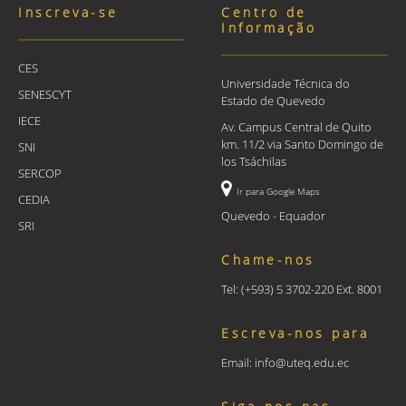
Inscreva-se
Centro de
Informação
CES
Universidade Técnica do
SENESCYT
Estado de Quevedo
IECE
Av. Campus Central de Quito
km. 11/2 via Santo Domingo de
SNI
los Tsáchilas
SERCOP
Ir para Google Maps
CEDIA
Quevedo - Equador
SRI
Chame-nos
Tel: (+593) 5 3702-220 Ext. 8001
Escreva-nos para
Email: info@uteq.edu.ec