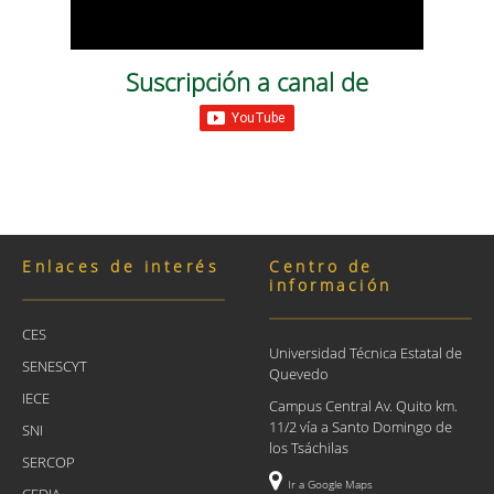
Suscripción a canal de
Enlaces de interés
Centro de
información
CES
Universidad Técnica Estatal de
SENESCYT
Quevedo
IECE
Campus Central Av. Quito km.
11/2 vía a Santo Domingo de
SNI
los Tsáchilas
SERCOP
Ir a Google Maps
CEDIA