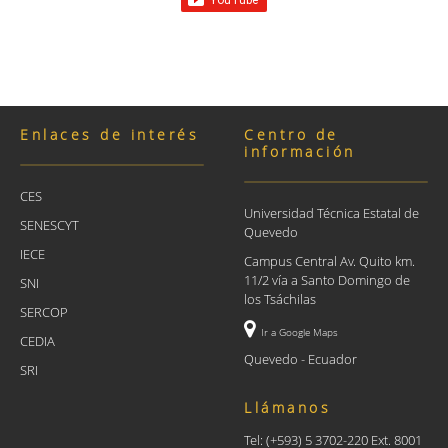
Enlaces de interés
Centro de
información
CES
Universidad Técnica Estatal de
SENESCYT
Quevedo
IECE
Campus Central Av. Quito km.
11/2 vía a Santo Domingo de
SNI
los Tsáchilas
SERCOP
Ir a Google Maps
CEDIA
Quevedo - Ecuador
SRI
Llámanos
Tel: (+593) 5 3702-220 Ext. 8001