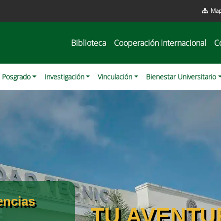
Map
Biblioteca
Cooperación Internacional
C
Posgrado
Investigación
Vinculación
Bienestar Universitario
encias
TU AVENTU