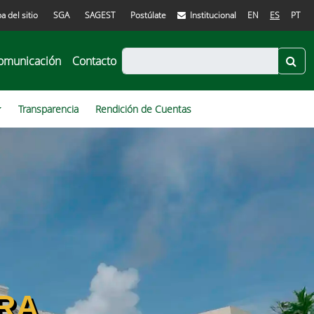
a del sitio
SGA
SAGEST
Postúlate
Institucional
EN
ES
PT
omunicación
Contacto
Transparencia
Rendición de Cuentas
RA