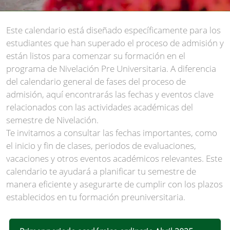
Este calendario está diseñado específicamente para los
estudiantes que han superado el proceso de admisión y
están listos para comenzar su formación en el
programa de Nivelación Pre Universitaria. A diferencia
del calendario general de fases del proceso de
admisión, aquí encontrarás las fechas y eventos clave
relacionados con las actividades académicas del
semestre de Nivelación.
Te invitamos a consultar las fechas importantes, como
el inicio y fin de clases, periodos de evaluaciones,
vacaciones y otros eventos académicos relevantes. Este
calendario te ayudará a planificar tu semestre de
manera eficiente y asegurarte de cumplir con los plazos
establecidos en tu formación preuniversitaria.