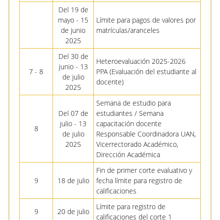
Del 19 de
mayo - 15
Límite para pagos de valores por
de junio
matrículas/aranceles
2025
Del 30 de
Heteroevaluación 2025-2026
junio - 13
7 - 8
PPA (Evaluación del estudiante al
de julio
docente)
2025
Semana de estudio para
Del 07 de
estudiantes / Semana
julio - 13
capacitación docente
8
de julio
Responsable Coordinadora UAN,
2025
Vicerrectorado Académico,
Dirección Académica
Fin de primer corte evaluativo y
9
18 de julio
fecha límite para registro de
calificaciones
Límite para registro de
9
20 de julio
calificaciones del corte 1