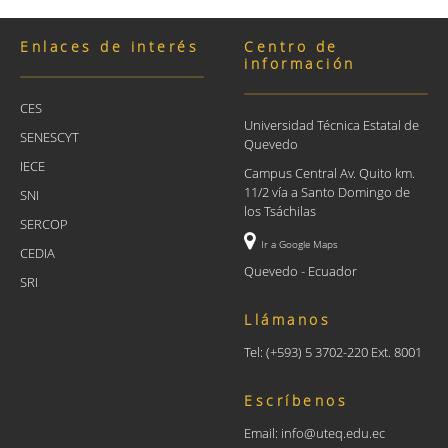
Enlaces de interés
Centro de
información
CES
Universidad Técnica Estatal de
SENESCYT
Quevedo
IECE
Campus Central Av. Quito km.
11/2 vía a Santo Domingo de
SNI
los Tsáchilas
SERCOP
Ir a Google Maps
CEDIA
Quevedo - Ecuador
SRI
Llámanos
Tel: (+593) 5 3702-220 Ext. 8001
Escríbenos
Email: info@uteq.edu.ec