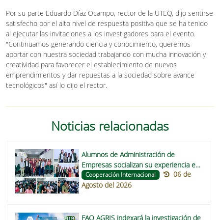
Por su parte Eduardo Díaz Ocampo, rector de la UTEQ, dijo sentirse
satisfecho por el alto nivel de respuesta positiva que se ha tenido
al ejecutar las invitaciones a los investigadores para el evento.
"Continuamos generando ciencia y conocimiento, queremos
aportar con nuestra sociedad trabajando con mucha innovación y
creatividad para favorecer el establecimiento de nuevos
emprendimientos y dar repuestas a la sociedad sobre avance
tecnológicos" así lo dijo el rector.
Noticias relacionadas
Alumnos de Administración de
Empresas socializan su experiencia en
06 de
Manizales para inspirar a nuevos
Cooperación Internacional
Agosto del 2026
estudiantes a participar en programas
de intercambio internacional.
FAO AGRIS indexará la investigación de