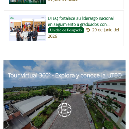
UTEQ fortalece su liderazgo nacional
en seguimiento a graduados con
29 de Junio del
participación en la directiva de la
Unidad de Posgrado
2026
RENSEG
Tour virtual 360º - Explora y conoce la UTEQ