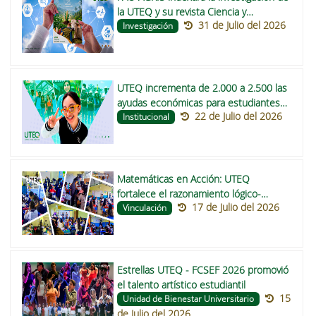
la UTEQ y su revista Ciencia y
31 de Julio del 2026
Tecnología
Investigación
UTEQ incrementa de 2.000 a 2.500 las
ayudas económicas para estudiantes
22 de Julio del 2026
de pregrado en 2026
Institucional
Matemáticas en Acción: UTEQ
fortalece el razonamiento lógico-
17 de Julio del 2026
matemático en escuelas de Buena Fe y
Vinculación
Valencia
Estrellas UTEQ - FCSEF 2026 promovió
el talento artístico estudiantil
15
Unidad de Bienestar Universitario
de Julio del 2026