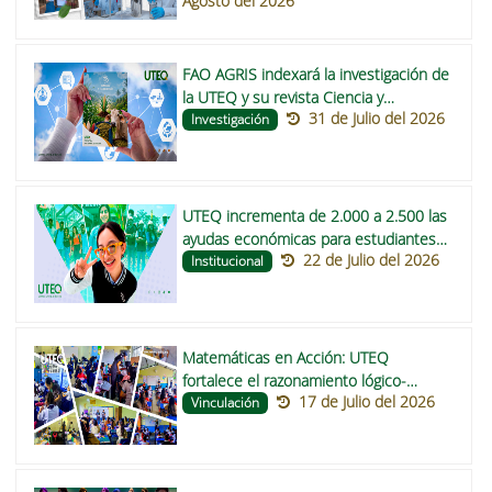
Agosto del 2026
funcionales para mejorar la nutrición
de comunidades indígenas de
Centroamérica
FAO AGRIS indexará la investigación de
la UTEQ y su revista Ciencia y
31 de Julio del 2026
Tecnología
Investigación
UTEQ incrementa de 2.000 a 2.500 las
ayudas económicas para estudiantes
22 de Julio del 2026
de pregrado en 2026
Institucional
Matemáticas en Acción: UTEQ
fortalece el razonamiento lógico-
17 de Julio del 2026
matemático en escuelas de Buena Fe y
Vinculación
Valencia