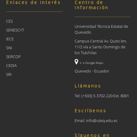
Enlaces de interés
Centro de
información
CES
Universidad Técnica Estatal de
SENESCYT
Quevedo
IECE
Campus Central Av. Quito km.
11/2 vía a Santo Domingo de
SNI
los Tsáchilas
SERCOP
Ir a Google Maps
CEDIA
Quevedo - Ecuador
SRI
Llámanos
Tel: (+593) 5 3702-220 Ext. 8001
Escríbenos
Email: info@uteq.edu.ec
Síguenos en