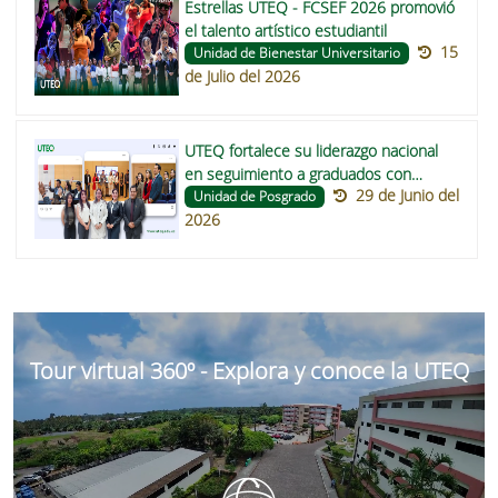
Estrellas UTEQ - FCSEF 2026 promovió
el talento artístico estudiantil
15
Unidad de Bienestar Universitario
de Julio del 2026
UTEQ fortalece su liderazgo nacional
en seguimiento a graduados con
29 de Junio del
participación en la directiva de la
Unidad de Posgrado
2026
RENSEG
Tour virtual 360º - Explora y conoce la UTEQ